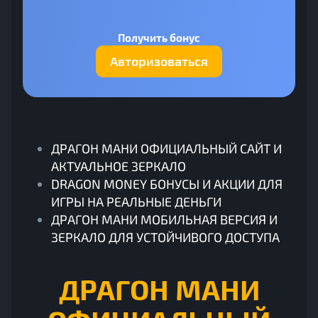
Получить бонус
Авторизоваться
ДРАГОН МАНИ ОФИЦИАЛЬНЫЙ САЙТ И
АКТУАЛЬНОЕ ЗЕРКАЛО
DRAGON MONEY БОНУСЫ И АКЦИИ ДЛЯ
ИГРЫ НА РЕАЛЬНЫЕ ДЕНЬГИ
ДРАГОН МАНИ МОБИЛЬНАЯ ВЕРСИЯ И
ЗЕРКАЛО ДЛЯ УСТОЙЧИВОГО ДОСТУПА
ДРАГОН МАНИ