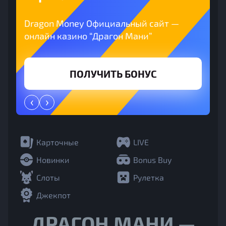
Dragon Money Официальный сайт —
онлайн казино “Драгон Мани”
ПОЛУЧИТЬ БОНУС
‹
›
Карточные
LIVE
Новинки
Bonus Buy
Слоты
Рулетка
Джекпот
ДРАГОН МАНИ —