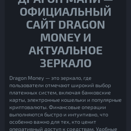
ОФИЦИАЛЬНЫЙ
САЙТ DRAGON
MONEY И
АКТУАЛЬНОЕ
ЗЕРКАЛО
Dragon Money — это зеркало, где
пользователи отмечают широкий выбор
платежных систем, включая банковские
карты, электронные кошельки и популярные
криптовалюты. Финансовые операции
выполняются быстро и интуитивно, что
особенно важно для тех, кто ценит
оперативный доступ к средствам. Удобные