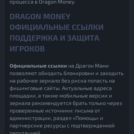
процесса в Dragon Money.
DRAGON MONEY
ОФИЦИАЛЬНЫЕ ССЫЛКИ
ПОДДЕРЖКА И ЗАЩИТА
ИГРОКОВ
Официальные ссылки
на Драгон Мани
позволяют обходить блокировки и заходить
на рабочее зеркало без риска попасть на
фишинговые сайты. Актуальные адреса
площадки, а также мобильные версии и
зеркала рекомендуется брать только через
проверенные источники: письма от
администрации, раздел «Помощь» и
партнерские ресурсы с подтвержденной
репутацией.