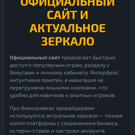
ОФИЦИАЛЬНЫЙ
САЙТ И
АКТУАЛЬНОЕ
ЗЕРКАЛО
Официальный сайт
предлагает быстрый
доступ к популярным играм, разделу с
бонусами и личному кабинету. Интерфейс
интуитивно понятен, а навигация не
перегружена лишними кнопками, что
удобно для новичков и опытных игроков.
При блокировках провайдерами
используется
актуальное зеркало
— точная
копия платформы с сохранением баланса,
истории ставок и настроек аккаунта.