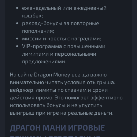
еженедельный или ежедневный
кэшбек;
релоад-бонусы за повторные
пополнения;
миссии и квесты с наградами;
VIP-программа с повышенными
лимитами и персональными
предложениями.
На сайте Dragon Money всегда важно
внимательно читать условия отыгрыша:
вейджер, лимиты по ставкам и сроки
действия промо. Это помогает эффективно
использовать бонусы и не упустить
выигрыш при игре на реальные деньги.
ДРАГОН МАНИ ИГРОВЫЕ