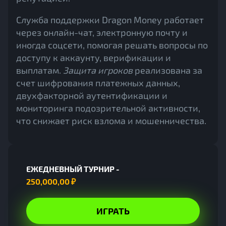
Служба поддержки Dragon Money работает
через онлайн-чат, электронную почту и
иногда соцсети, помогая решать вопросы по
доступу к аккаунту, верификации и
выплатам.
Защита игроков
реализована за
счет шифрования платежных данных,
двухфакторной аутентификации и
мониторинга подозрительной активности,
что снижает риск взлома и мошенничества.
ЕЖЕДНЕВНЫЙ ТУРНИР -
250,000,00 ₽
ИГРАТЬ