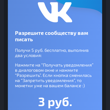
Разрешите сообществу вам
писать
Получи 5 руб. бесплатно, выполнив
два условия:
Нажмите на “Получать уведомления”
в диалоговом окне и нажмите
“Разрешить”. Если кнопка сменилась
на “Запретить уведомления”, то
монетки уже на вашем балансе :)
3 руб.