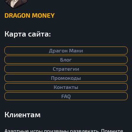
DRAGON MONEY
Карта сайта:
Драгон Мани
Блог
Стратегии
Промокоды
Контакты
FAQ
Клиентам
Азартные игры призваны развлекать. Помните,