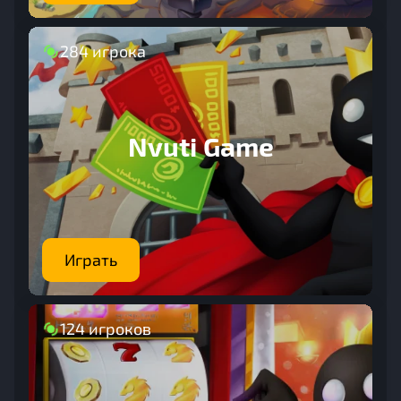
284 игрока
Nvuti Game
Играть
124 игроков